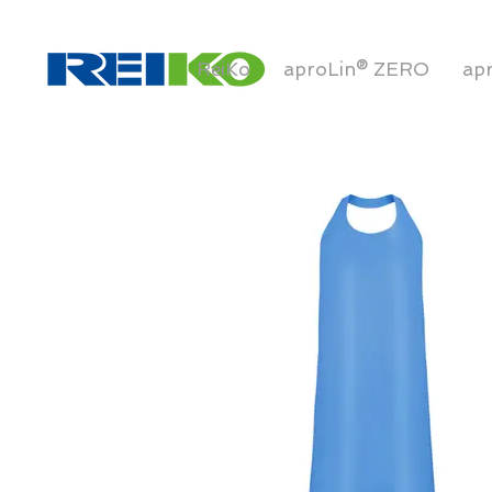
ReiKo
aproLin® ZERO
ap