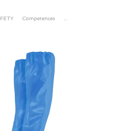
AFETY
Competences
...