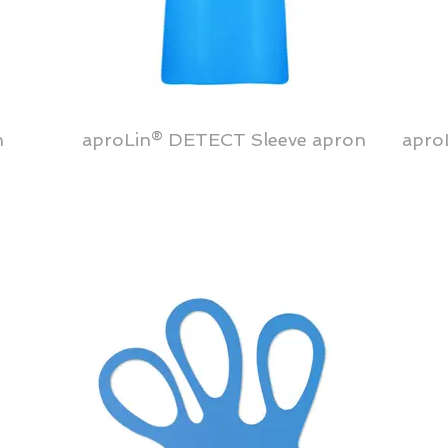
n
aproLin® DETECT Sleeve apron
apro