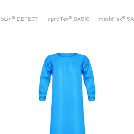
roLin® DETECT
aproTex® BASIC
meshFlex® S